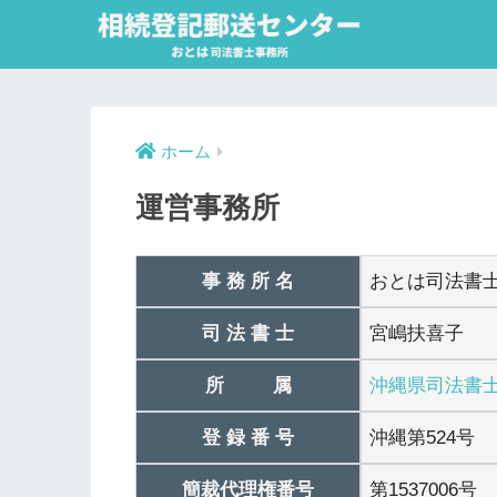
ホーム
運営事務所
事 務 所 名
おとは司法書
司 法 書 士
宮嶋扶喜子
所 属
沖縄県司法書
登 録 番 号
沖縄第524号
簡裁代理権番号
第1537006号